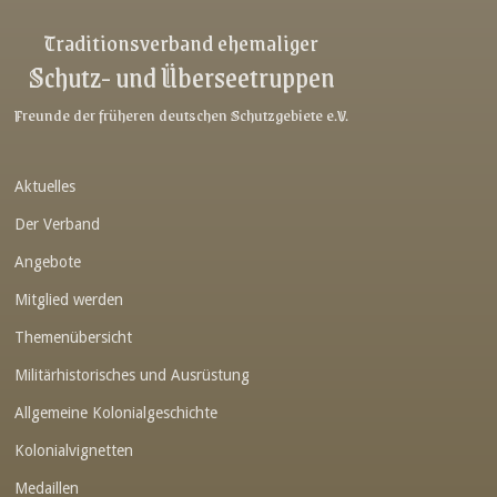
Link-v-z
Traditionsverband ehemaliger
Schutz- und Überseetruppen
Link-v-z
Link-v-z
Freunde der früheren deutschen Schutzgebiete e.V.
Link-v-z
Aktuelles
Link-v-z
Der Verband
Link-v-z
Angebote
Link-v-z
Mitglied werden
Link-v-z
Themenübersicht
Link-v-z
Militärhistorisches und Ausrüstung
Link-v-z
Allgemeine Kolonialgeschichte
Link-v-z
Kolonialvignetten
Medaillen
Link-v-z