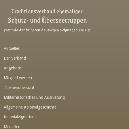
Link-v-z
Traditionsverband ehemaliger
Schutz- und Überseetruppen
Link-v-z
Link-v-z
Freunde der früheren deutschen Schutzgebiete e.V.
Link-v-z
Aktuelles
Link-v-z
Der Verband
Link-v-z
Angebote
Link-v-z
Mitglied werden
Link-v-z
Themenübersicht
Link-v-z
Militärhistorisches und Ausrüstung
Link-v-z
Allgemeine Kolonialgeschichte
Link-v-z
Kolonialvignetten
Medaillen
Link-v-z