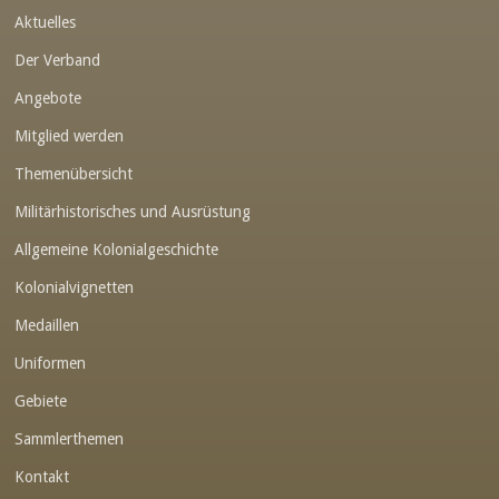
Aktuelles
Link-v-z
Der Verband
Link-v-z
Angebote
Link-v-z
Mitglied werden
Link-v-z
Themenübersicht
Link-v-z
Militärhistorisches und Ausrüstung
Link-v-z
Allgemeine Kolonialgeschichte
Link-v-z
Kolonialvignetten
Medaillen
Link-v-z
Uniformen
Link-v-z
Gebiete
Link-v-z
Sammlerthemen
Link-v-z
Kontakt
Link-v-z