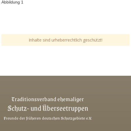
Abbildung 1
Inhalte sind urheberrechtlich geschützt!
Link-v-z
Link-v-z
Link-v-z
Traditionsverband ehemaliger
Schutz- und Überseetruppen
Link-v-z
Link-v-z
Freunde der früheren deutschen Schutzgebiete e.V.
Link-v-z