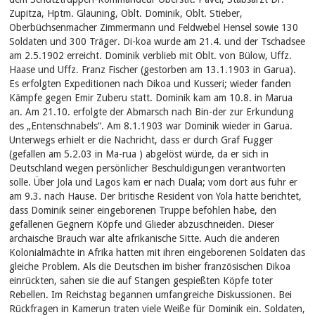
Zupitza, Hptm. Glauning, Oblt. Dominik, Oblt. Stieber,
Oberbüchsenmacher Zimmermann und Feldwebel Hensel sowie 130
Soldaten und 300 Träger. Di-koa wurde am 21.4. und der Tschadsee
am 2.5.1902 erreicht. Dominik verblieb mit Oblt. von Bülow, Uffz.
Haase und Uffz. Franz Fischer (gestorben am 13.1.1903 in Garua).
Es erfolgten Expeditionen nach Dikoa und Kusseri; wieder fanden
Kämpfe gegen Emir Zuberu statt. Dominik kam am 10.8. in Marua
an. Am 21.10. erfolgte der Abmarsch nach Bin-der zur Erkundung
des „Entenschnabels“. Am 8.1.1903 war Dominik wieder in Garua.
Unterwegs erhielt er die Nachricht, dass er durch Graf Fugger
(gefallen am 5.2.03 in Ma-rua ) abgelöst würde, da er sich in
Deutschland wegen persönlicher Beschuldigungen verantworten
solle. Über Jola und Lagos kam er nach Duala; vom dort aus fuhr er
am 9.3. nach Hause. Der britische Resident von Yola hatte berichtet,
dass Dominik seiner eingeborenen Truppe befohlen habe, den
gefallenen Gegnern Köpfe und Glieder abzuschneiden. Dieser
archaische Brauch war alte afrikanische Sitte. Auch die anderen
Kolonialmächte in Afrika hatten mit ihren eingeborenen Soldaten das
gleiche Problem. Als die Deutschen im bisher französischen Dikoa
einrückten, sahen sie die auf Stangen gespießten Köpfe toter
Rebellen. Im Reichstag begannen umfangreiche Diskussionen. Bei
Rückfragen in Kamerun traten viele Weiße für Dominik ein. Soldaten,