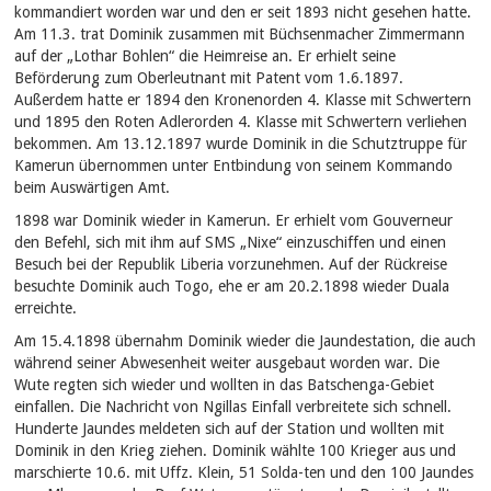
kommandiert worden war und den er seit 1893 nicht gesehen hatte.
Am 11.3. trat Dominik zusammen mit Büchsenmacher Zimmermann
auf der „Lothar Bohlen“ die Heimreise an. Er erhielt seine
Beförderung zum Oberleutnant mit Patent vom 1.6.1897.
Außerdem hatte er 1894 den Kronenorden 4. Klasse mit Schwertern
und 1895 den Roten Adlerorden 4. Klasse mit Schwertern verliehen
bekommen. Am 13.12.1897 wurde Dominik in die Schutztruppe für
Kamerun übernommen unter Entbindung von seinem Kommando
beim Auswärtigen Amt.
1898 war Dominik wieder in Kamerun. Er erhielt vom Gouverneur
den Befehl, sich mit ihm auf SMS „Nixe“ einzuschiffen und einen
Besuch bei der Republik Liberia vorzunehmen. Auf der Rückreise
besuchte Dominik auch Togo, ehe er am 20.2.1898 wieder Duala
erreichte.
Am 15.4.1898 übernahm Dominik wieder die Jaundestation, die auch
während seiner Abwesenheit weiter ausgebaut worden war. Die
Wute regten sich wieder und wollten in das Batschenga-Gebiet
einfallen. Die Nachricht von Ngillas Einfall verbreitete sich schnell.
Hunderte Jaundes meldeten sich auf der Station und wollten mit
Dominik in den Krieg ziehen. Dominik wählte 100 Krieger aus und
marschierte 10.6. mit Uffz. Klein, 51 Solda-ten und den 100 Jaundes