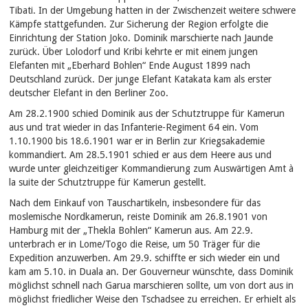
Tibati. In der Umgebung hatten in der Zwischenzeit weitere schwere
Kämpfe stattgefunden. Zur Sicherung der Region erfolgte die
Einrichtung der Station Joko. Dominik marschierte nach Jaunde
zurück. Über Lolodorf und Kribi kehrte er mit einem jungen
Elefanten mit „Eberhard Bohlen“ Ende August 1899 nach
Deutschland zurück. Der junge Elefant Katakata kam als erster
deutscher Elefant in den Berliner Zoo.
Am 28.2.1900 schied Dominik aus der Schutztruppe für Kamerun
aus und trat wieder in das Infanterie-Regiment 64 ein. Vom
1.10.1900 bis 18.6.1901 war er in Berlin zur Kriegsakademie
kommandiert. Am 28.5.1901 schied er aus dem Heere aus und
wurde unter gleichzeitiger Kommandierung zum Auswärtigen Amt à
la suite der Schutztruppe für Kamerun gestellt.
Nach dem Einkauf von Tauschartikeln, insbesondere für das
moslemische Nordkamerun, reiste Dominik am 26.8.1901 von
Hamburg mit der „Thekla Bohlen“ Kamerun aus. Am 22.9.
unterbrach er in Lome/Togo die Reise, um 50 Träger für die
Expedition anzuwerben. Am 29.9. schiffte er sich wieder ein und
kam am 5.10. in Duala an. Der Gouverneur wünschte, dass Dominik
möglichst schnell nach Garua marschieren sollte, um von dort aus in
möglichst friedlicher Weise den Tschadsee zu erreichen. Er erhielt als