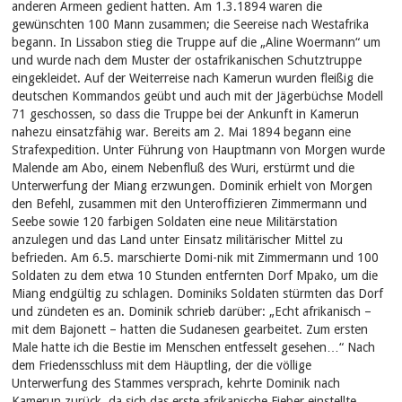
anderen Armeen gedient hatten. Am 1.3.1894 waren die
gewünschten 100 Mann zusammen; die Seereise nach Westafrika
begann. In Lissabon stieg die Truppe auf die „Aline Woermann“ um
und wurde nach dem Muster der ostafrikanischen Schutztruppe
eingekleidet. Auf der Weiterreise nach Kamerun wurden fleißig die
deutschen Kommandos geübt und auch mit der Jägerbüchse Modell
71 geschossen, so dass die Truppe bei der Ankunft in Kamerun
nahezu einsatzfähig war. Bereits am 2. Mai 1894 begann eine
Strafexpedition. Unter Führung von Hauptmann von Morgen wurde
Malende am Abo, einem Nebenfluß des Wuri, erstürmt und die
Unterwerfung der Miang erzwungen. Dominik erhielt von Morgen
den Befehl, zusammen mit den Unteroffizieren Zimmermann und
Seebe sowie 120 farbigen Soldaten eine neue Militärstation
anzulegen und das Land unter Einsatz militärischer Mittel zu
befrieden. Am 6.5. marschierte Domi-nik mit Zimmermann und 100
Soldaten zu dem etwa 10 Stunden entfernten Dorf Mpako, um die
Miang endgültig zu schlagen. Dominiks Soldaten stürmten das Dorf
und zündeten es an. Dominik schrieb darüber: „Echt afrikanisch –
mit dem Bajonett – hatten die Sudanesen gearbeitet. Zum ersten
Male hatte ich die Bestie im Menschen entfesselt gesehen…“ Nach
dem Friedensschluss mit dem Häuptling, der die völlige
Unterwerfung des Stammes versprach, kehrte Dominik nach
Kamerun zurück, da sich das erste afrikanische Fieber einstellte.