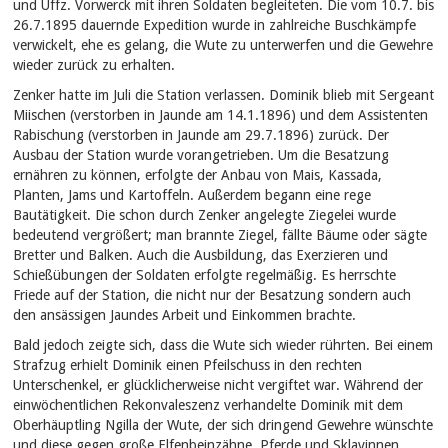
und Uffz. Vorwerck mit ihren Soldaten begleiteten. Die vom 10.7. bis
26.7.1895 dauernde Expedition wurde in zahlreiche Buschkämpfe
verwickelt, ehe es gelang, die Wute zu unterwerfen und die Gewehre
wieder zurück zu erhalten.
Zenker hatte im Juli die Station verlassen. Dominik blieb mit Sergeant
Miischen (verstorben in Jaunde am 14.1.1896) und dem Assistenten
Rabischung (verstorben in Jaunde am 29.7.1896) zurück. Der
Ausbau der Station wurde vorangetrieben. Um die Besatzung
ernähren zu können, erfolgte der Anbau von Mais, Kassada,
Planten, Jams und Kartoffeln. Außerdem begann eine rege
Bautätigkeit. Die schon durch Zenker angelegte Ziegelei wurde
bedeutend vergrößert; man brannte Ziegel, fällte Bäume oder sägte
Bretter und Balken. Auch die Ausbildung, das Exerzieren und
Schießübungen der Soldaten erfolgte regelmäßig. Es herrschte
Friede auf der Station, die nicht nur der Besatzung sondern auch
den ansässigen Jaundes Arbeit und Einkommen brachte.
Bald jedoch zeigte sich, dass die Wute sich wieder rührten. Bei einem
Strafzug erhielt Dominik einen Pfeilschuss in den rechten
Unterschenkel, er glücklicherweise nicht vergiftet war. Während der
einwöchentlichen Rekonvaleszenz verhandelte Dominik mit dem
Oberhäuptling Ngilla der Wute, der sich dringend Gewehre wünschte
und diese gegen große Elfenbeinzähne, Pferde und Sklavinnen