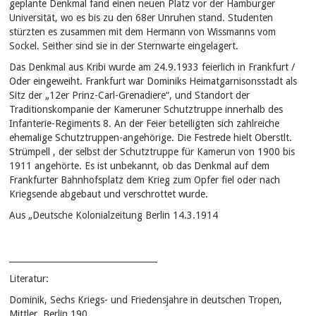
geplante Denkmal fand einen neuen Platz vor der Hamburger
Universität, wo es bis zu den 68er Unruhen stand. Studenten
stürzten es zusammen mit dem Hermann von Wissmanns vom
Sockel. Seither sind sie in der Sternwarte eingelagert.
Das Denkmal aus Kribi wurde am 24.9.1933 feierlich in Frankfurt /
Oder eingeweiht. Frankfurt war Dominiks Heimatgarnisonsstadt als
Sitz der „12er Prinz-Carl-Grenadiere“, und Standort der
Traditionskompanie der Kameruner Schutztruppe innerhalb des
Infanterie-Regiments 8. An der Feier beteiligten sich zahlreiche
ehemalige Schutztruppen-angehörige. Die Festrede hielt Oberstlt.
Strümpell , der selbst der Schutztruppe für Kamerun von 1900 bis
1911 angehörte. Es ist unbekannt, ob das Denkmal auf dem
Frankfurter Bahnhofsplatz dem Krieg zum Opfer fiel oder nach
Kriegsende abgebaut und verschrottet wurde.
Aus „Deutsche Kolonialzeitung Berlin 14.3.1914
___________________________________
Literatur:
Dominik, Sechs Kriegs- und Friedensjahre in deutschen Tropen,
Mittler, Berlin 190