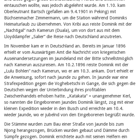
eintauschen wollte, was jedoch abgelehnt wurde. Am 1.10. kam
Oberleutnant Bartsch (gefallen am 9.4.1901 in Peking) mit
Büchsenmacher Zimmermann, um die Station während Dominiks
Heimaturlaub zu übernehmen. Von Kribi aus reiste Dominik mit der
„Nachtigal“ nach Kamerun (Duala), um von dort aus mit dem
Lloyddampfer „Salier“ die Reise nach Deutschland anzutreten.
Im November kam er in Deutschland an. Bereits im Januar 1896
erhielt er vom Auswärtigen Amt die Nachricht von kriegerischen
Auseinandersetzungen im Jaundeland mit der Bitte schnellstmöglich
nach Kamerun auszureisen. Am 10.2.1896 reiste Dominik mit der
„Lulu Bohlen“ nach Kamerun, wo er am 10.3. ankam. Dort erhielt er
die Anweisung, sofort nach Jaunde zu gehen. In Jaunde war eine
Strafexpedition gegen die Voghebetschi in Gange, die sich gegen die
Deutschen wegen der Unterbindung ihres profitablen
Zwischenhandels erhoben hatte. „Katakata“ = unangenehmer Kerl,
so nannten die Eingeborenen Jaundes Dominik längst, zog mit einer
kleinen Expedition wieder in den Busch und erreichte am 10.4.
wieder Jaunde, wo er jubelnd von den Eingeborenen begrüßt wurde.
Die Stämme wurden zum Bau einer Straße von Jaunde bis zum
Njong herangezogen, Brücken wurden gebaut und Dämme durch
Sümpfe gezogen. Dominik errichtete auch mit seinen Helfern ein