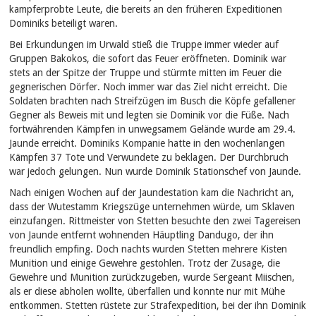
kampferprobte Leute, die bereits an den früheren Expeditionen
Dominiks beteiligt waren.
Bei Erkundungen im Urwald stieß die Truppe immer wieder auf
Gruppen Bakokos, die sofort das Feuer eröffneten. Dominik war
stets an der Spitze der Truppe und stürmte mitten im Feuer die
gegnerischen Dörfer. Noch immer war das Ziel nicht erreicht. Die
Soldaten brachten nach Streifzügen im Busch die Köpfe gefallener
Gegner als Beweis mit und legten sie Dominik vor die Füße. Nach
fortwährenden Kämpfen in unwegsamem Gelände wurde am 29.4.
Jaunde erreicht. Dominiks Kompanie hatte in den wochenlangen
Kämpfen 37 Tote und Verwundete zu beklagen. Der Durchbruch
war jedoch gelungen. Nun wurde Dominik Stationschef von Jaunde.
Nach einigen Wochen auf der Jaundestation kam die Nachricht an,
dass der Wutestamm Kriegszüge unternehmen würde, um Sklaven
einzufangen. Rittmeister von Stetten besuchte den zwei Tagereisen
von Jaunde entfernt wohnenden Häuptling Dandugo, der ihn
freundlich empfing. Doch nachts wurden Stetten mehrere Kisten
Munition und einige Gewehre gestohlen. Trotz der Zusage, die
Gewehre und Munition zurückzugeben, wurde Sergeant Miischen,
als er diese abholen wollte, überfallen und konnte nur mit Mühe
entkommen. Stetten rüstete zur Strafexpedition, bei der ihn Dominik