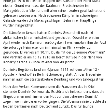
Ende Juli 1910 mit seinen Truppen den Aufstand der Nord-Maka
nieder. Grund war, dass der Kaufmann Brettschneider im
Makagebiet überfallen und mit allen seinen Leuten geschlachtet und
gefressen worden war. Nach schweren Kämpfen in schwierigem
Gelände wurden die Makas geschlagen. Zehn ihrer Häuptlinge
wurden hingerichtet.
Die Kämpfe im Urwald hatten Dominiks Gesundheit nach 16
afrikanischen Jahren entscheidend geschadet. Obwohl er erst im
April wieder nach Kamerun zurückgekehrt war, empfahl ihm der Arzt
die sofortige Heimreise, um im heimischen Klima wieder zu
gesunden. Er verließ am 10.11. Duala mit der „Eleonore Woermann“
und verstarb er am 16.12.1910 an Bord“ auf See in der Nähe von
Konakry / Franz. Guinea im Alter von 40 Jahren.
Dominiks Begräbnis fand am 4.Januar 1911 auf dem „Alten 12 -
Apostel – Friedhof“ in Berlin-Schöneberg statt. An der Trauerfeier
nahmen auch die Staatssekretäre Dernburg und von Lindequist teil.
Nach dem Verlust Kameruns rissen die Franzosen das in Kribi
stehende Dominik-Denkmal ab. Es störte sie insbesondere, dass die
Eingeborenen noch immer den Hut vor dem „ehernen Dominik“
zogen, wenn sie daran vorbei gingen. Die Woermannlinie brachte die
beiden Denkmäler nach Deutschland zurück. Das für Jaunde