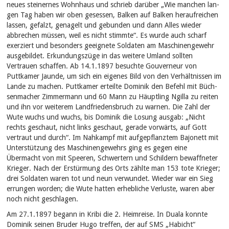
neues steinernes Wohnhaus und schrieb darüber „Wie manchen lan-
gen Tag haben wir oben gesessen, Balken auf Balken heraufreichen
lassen, gefalzt, genagelt und gebunden und dann Alles wieder
abbrechen müssen, weil es nicht stimmte“. Es wurde auch scharf
exerziert und besonders geeignete Soldaten am Maschinengewehr
ausgebildet. Erkundungszüge in das weitere Umland sollten
Vertrauen schaffen. Ab 14.1.1897 besuchte Gouverneur von
Puttkamer Jaunde, um sich ein eigenes Bild von den Verhältnissen im
Lande zu machen. Puttkamer erteilte Dominik den Befehl mit Büch-
senmacher Zimmermann und 60 Mann zu Häuptling Ngilla zu reiten
und ihn vor weiterem Landfriedensbruch zu warnen. Die Zahl der
Wute wuchs und wuchs, bis Dominik die Losung ausgab: „Nicht
rechts geschaut, nicht links geschaut, gerade vorwärts, auf Gott
vertraut und durch“. Im Nahkampf mit aufgepflanztem Bajonett mit
Unterstützung des Maschinengewehrs ging es gegen eine
Übermacht von mit Speeren, Schwertern und Schildern bewaffneter
Krieger. Nach der Erstürmung des Orts zählte man 153 tote Krieger;
drei Soldaten waren tot und neun verwundet. Wieder war ein Sieg
errungen worden; die Wute hatten erhebliche Verluste, waren aber
noch nicht geschlagen.
Am 27.1.1897 begann in Kribi die 2. Heimreise. In Duala konnte
Dominik seinen Bruder Hugo treffen, der auf SMS „Habicht“