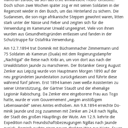
Doch schon zwei Wochen später zog er mit seinen Soldaten in der
Regenzeit wieder in den Busch, um das Hinterland zu sichern. Die
Sudanesen, die son-nige afrikanische Steppen gewohnt waren, litten
stark unter der Nässe und Fieber und zeigten sich für die
Verwendung im Kameruner Urwald ungeeignet. Viele von ihnen
wurden aus Gesundheitsgründen entlassen und fanden in der
Schutztruppe für Ostafrika Verwendung.
Am 12.7.1894 trat Dominik mit Büchsenmacher Zimmermann und
75 Soldaten ab Kamerun (Duala) mit dem Regierungsdampfer
„Nachtigal“ die Reise nach Kribi an, um von dort aus nach der
Urwaldstation Jaunde zu marschieren. Der Botaniker Georg August
Zenker aus Leipzig wurde von Hauptmann Morgen 1890 auf der
neu gegründeten Jaundestation zurückgelassen und führte diese
während fünf Jahren. Erst 1894 kamen zwei weiße Assistenten zu
seiner Unterstützung, der Gärtner Staudt und der ehemalige
Legionär Rabischung. Da Zenker eine eingeborene Frau aus Togo
hatte, wurde er vom Gouvernement „wegen anstößigem
Lebenswandel“ seines Amtes enthoben. Am 9.8.1894 erreichte Do-
minik Jaunde und zog zusammen mit Zenker am 24.8 nach Ngilla,
der Stadt des großen Häuptlings der Wute. Am 12.9. kehrte die
Expedition nach Freundschaftsbezeugungen Ngillas nach Jaunde