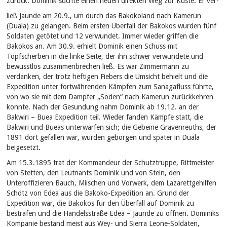
zurück. Dominik suchte einen neuen direkten Weg zur Küste. Er ver-
ließ Jaunde am 20.9., um durch das Bakokoland nach Kamerun
(Duala) zu gelangen. Beim ersten Überfall der Bakokos wurden fünf
Soldaten getötet und 12 verwundet. Immer wieder griffen die
Bakokos an. Am 30.9. erhielt Dominik einen Schuss mit
Topfscherben in die linke Seite, der ihn schwer verwundete und
bewusstlos zusammenbrechen ließ. Es war Zimmermann zu
verdanken, der trotz heftigen Fiebers die Umsicht behielt und die
Expedition unter fortwährenden Kämpfen zum Sanagafluss führte,
von wo sie mit dem Dampfer „Soden“ nach Kamerun zurückkehren
konnte. Nach der Gesundung nahm Dominik ab 19.12. an der
Bakwiri – Buea Expedition teil. Wieder fanden Kämpfe statt, die
Bakwiri und Bueas unterwarfen sich; die Gebeine Gravenreuths, der
1891 dort gefallen war, wurden geborgen und später in Duala
beigesetzt.
Am 15.3.1895 trat der Kommandeur der Schutztruppe, Rittmeister
von Stetten, den Leutnants Dominik und von Stein, den
Unteroffizieren Bauch, Miischen und Vorwerk, dem Lazarettgehilfen
Schötz von Edea aus die Bakoko-Expedition an. Grund der
Expedition war, die Bakokos für den Überfall auf Dominik zu
bestrafen und die Handelsstraße Edea – Jaunde zu öffnen. Dominiks
Kompanie bestand meist aus Wey- und Sierra Leone-Soldaten,