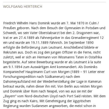
WOLFGANG HERTERICH
Friedrich Wilhelm Hans Dominik wurde am 7. Mai 1870 in Culm /
Preußen geboren. Nach dem Besuch der Gymnasien in Potsdam und
Schwedt, wo sein Vater Oberstabsarzt bei den 2. Dragonern war,
trat er am 27.4.1889 als Fahnenjunker in das Grenadierregiment 12
ein und wurde am 19.11.1889 Fähnrich. Im September 1890
erfolgte die Beförderung zum Leutnant. Anschließend bildete er
Rekruten aus. Doch es zog den jungen Offizier in die Ferne, nicht
zuletzt, weil er sich an Hermann von Wissmanns Taten in Ostafrika
begeisterte. Auf seine Bewerbung wurde er als Leutnant à la suite
am 9.1.1894 zum Auswärtigen Amt kommandiert. Als Dominiks
Kompaniechef Hauptmann Curt von Morgen (1889 – 91 Leiter einer
Forschungsexpedition nach Südkamerun) nach dem
Dahomeyaufstand mit der Wiederherstellung der Lage in Kamerun
betraut wurde, nahm dieser ihn mit. Von Berlin aus reisten Morgen
und Dominik über Rom nach Neapel, von wo aus sie mit der
„Bayern“ vom Nord-deutschen Lloyd nach Port Said reisten. Mit dem
Zug ging es nach Kairo, Mit Genehmigung der ägyptischen
Regierung wurden Sudanesen angeworben, die meist schon in