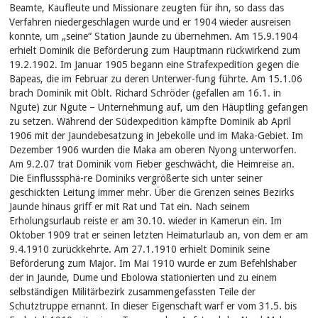
Beamte, Kaufleute und Missionare zeugten für ihn, so dass das
Verfahren niedergeschlagen wurde und er 1904 wieder ausreisen
konnte, um „seine“ Station Jaunde zu übernehmen. Am 15.9.1904
erhielt Dominik die Beförderung zum Hauptmann rückwirkend zum
19.2.1902. Im Januar 1905 begann eine Strafexpedition gegen die
Bapeas, die im Februar zu deren Unterwer-fung führte. Am 15.1.06
brach Dominik mit Oblt. Richard Schröder (gefallen am 16.1. in
Ngute) zur Ngute – Unternehmung auf, um den Häuptling gefangen
zu setzen. Während der Südexpedition kämpfte Dominik ab April
1906 mit der Jaundebesatzung in Jebekolle und im Maka-Gebiet. Im
Dezember 1906 wurden die Maka am oberen Nyong unterworfen.
Am 9.2.07 trat Dominik vom Fieber geschwächt, die Heimreise an.
Die Einflusssphä-re Dominiks vergrößerte sich unter seiner
geschickten Leitung immer mehr. Über die Grenzen seines Bezirks
Jaunde hinaus griff er mit Rat und Tat ein. Nach seinem
Erholungsurlaub reiste er am 30.10. wieder in Kamerun ein. Im
Oktober 1909 trat er seinen letzten Heimaturlaub an, von dem er am
9.4.1910 zurückkehrte. Am 27.1.1910 erhielt Dominik seine
Beförderung zum Major. Im Mai 1910 wurde er zum Befehlshaber
der in Jaunde, Dume und Ebolowa stationierten und zu einem
selbständigen Militärbezirk zusammengefassten Teile der
Schutztruppe ernannt. In dieser Eigenschaft warf er vom 31.5. bis