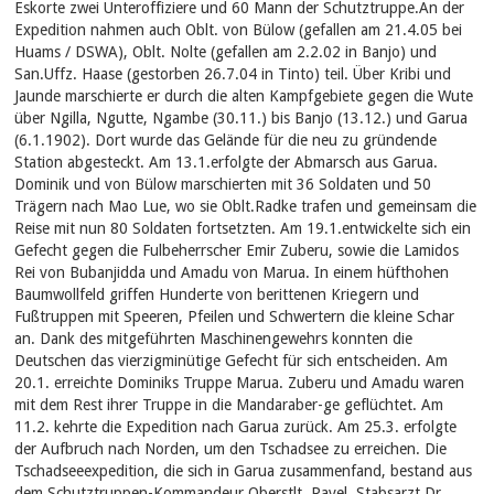
Eskorte zwei Unteroffiziere und 60 Mann der Schutztruppe.An der
Expedition nahmen auch Oblt. von Bülow (gefallen am 21.4.05 bei
Huams / DSWA), Oblt. Nolte (gefallen am 2.2.02 in Banjo) und
San.Uffz. Haase (gestorben 26.7.04 in Tinto) teil. Über Kribi und
Jaunde marschierte er durch die alten Kampfgebiete gegen die Wute
über Ngilla, Ngutte, Ngambe (30.11.) bis Banjo (13.12.) und Garua
(6.1.1902). Dort wurde das Gelände für die neu zu gründende
Station abgesteckt. Am 13.1.erfolgte der Abmarsch aus Garua.
Dominik und von Bülow marschierten mit 36 Soldaten und 50
Trägern nach Mao Lue, wo sie Oblt.Radke trafen und gemeinsam die
Reise mit nun 80 Soldaten fortsetzten. Am 19.1.entwickelte sich ein
Gefecht gegen die Fulbeherrscher Emir Zuberu, sowie die Lamidos
Rei von Bubanjidda und Amadu von Marua. In einem hüfthohen
Baumwollfeld griffen Hunderte von berittenen Kriegern und
Fußtruppen mit Speeren, Pfeilen und Schwertern die kleine Schar
an. Dank des mitgeführten Maschinengewehrs konnten die
Deutschen das vierzigminütige Gefecht für sich entscheiden. Am
20.1. erreichte Dominiks Truppe Marua. Zuberu und Amadu waren
mit dem Rest ihrer Truppe in die Mandaraber-ge geflüchtet. Am
11.2. kehrte die Expedition nach Garua zurück. Am 25.3. erfolgte
der Aufbruch nach Norden, um den Tschadsee zu erreichen. Die
Tschadseeexpedition, die sich in Garua zusammenfand, bestand aus
dem Schutztruppen-Kommandeur Oberstlt. Pavel, Stabsarzt Dr.