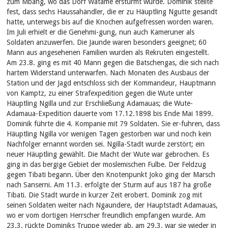
zum Mbang, wo das Dorf Watame erstürmt wurde. Dominik stellte
fest, dass sechs Haussahändler, die er zu Häuptling Ngutte gesandt
hatte, unterwegs bis auf die Knochen aufgefressen worden waren.
Im Juli erhielt er die Genehmi-gung, nun auch Kameruner als
Soldaten anzuwerfen. Die Jaunde waren besonders geeignet; 60
Mann aus angesehenen Familien wurden als Rekruten eingestellt.
Am 23.8. ging es mit 40 Mann gegen die Batschengas, die sich nach
hartem Widerstand unterwarfen. Nach Monaten des Ausbaus der
Station und der Jagd entschloss sich der Kommandeur, Hauptmann
von Kamptz, zu einer Strafexpedition gegen die Wute unter
Häuptling Ngilla und zur Erschließung Adamauas; die Wute-
Adamaua-Expedition dauerte vom 17.12.1898 bis Ende Mai 1899.
Dominik führte die 4. Kompanie mit 79 Soldaten. Sie er-fuhren, dass
Häuptling Ngilla vor wenigen Tagen gestorben war und noch kein
Nachfolger ernannt worden sei. Ngilla-Stadt wurde zerstört; ein
neuer Häuptling gewählt. Die Macht der Wute war gebrochen. Es
ging in das bergige Gebiet der moslemischen Fulbe. Der Feldzug
gegen Tibati begann. Über den Knotenpunkt Joko ging der Marsch
nach Sanserni. Am 11.3. erfolgte der Sturm auf aus 187 ha große
Tibati. Die Stadt wurde in kurzer Zeit erobert. Dominik zog mit
seinen Soldaten weiter nach Ngaundere, der Hauptstadt Adamauas,
wo er vom dortigen Herrscher freundlich empfangen wurde. Am
23.3. rückte Dominiks Truppe wieder ab, am 29.3. war sie wieder in