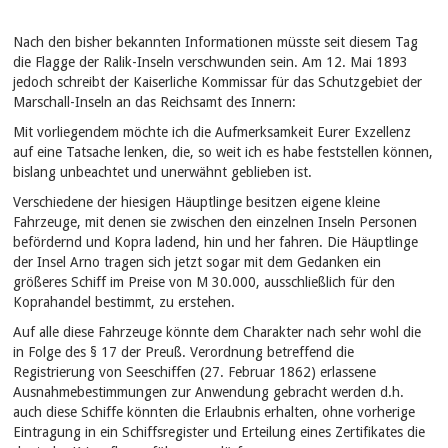
Nach den bisher bekannten Informationen müsste seit diesem Tag
die Flagge der Ralik-Inseln verschwunden sein. Am 12. Mai 1893
jedoch schreibt der Kaiserliche Kommissar für das Schutzgebiet der
Marschall-Inseln an das Reichsamt des Innern:
Mit vorliegendem möchte ich die Aufmerksamkeit Eurer Exzellenz
auf eine Tatsache lenken, die, so weit ich es habe feststellen können,
bislang unbeachtet und unerwähnt geblieben ist.
Verschiedene der hiesigen Häuptlinge besitzen eigene kleine
Fahrzeuge, mit denen sie zwischen den einzelnen Inseln Personen
befördernd und Kopra ladend, hin und her fahren. Die Häuptlinge
der Insel Arno tragen sich jetzt sogar mit dem Gedanken ein
größeres Schiff im Preise von M 30.000, ausschließlich für den
Koprahandel bestimmt, zu erstehen.
Auf alle diese Fahrzeuge könnte dem Charakter nach sehr wohl die
in Folge des § 17 der Preuß. Verordnung betreffend die
Registrierung von Seeschiffen (27. Februar 1862) erlassene
Ausnahmebestimmungen zur Anwendung gebracht werden d.h.
auch diese Schiffe könnten die Erlaubnis erhalten, ohne vorherige
Eintragung in ein Schiffsregister und Erteilung eines Zertifikates die