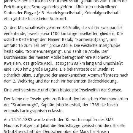
Jahre vor der Deutschen Schutzherrschaft genau bis zum Datum der
Errichtung des Schutzgebietes geführt. Über den tatsächlichen
Status der Flagge (z.B. Handelsgesellschaft, Kolonialgesellschaft
etc.) gibt die Karte keine Auskunft.
Zu den Marschallinseln gehören 34 Atolle, die sich in zwei parallel
verlaufende, jeweils etwa 1100 km lange Inselketten gliedern. Die
östliche Kette trägt den Namen Ratak, "Sonnenaufgang", und
umfaßt 16 zum Teil sehr große Atolle. Die westliche Inselgruppe
heißt Ralik, "Sonnenuntergang", und zählt 18 Atolle. Der
Durchmesser der meisten Atolle beträgt mehrere Kilometer.
Kwajalein, das größte Atoll, ist sogar 283 km lang und umschließt
eine 1360 km2 große Lagune. Die bekannteste der Inseln ist
sicherlich Bikini, aufgrund der amerikanischen Atomwaffentests nach
dem 2. Weltkrieg und der nach ihr benannten Badebekleidung.
Eine weit verstreute und dünn besiedelte Inselwelt in der Südsee.
Der Name der Inseln geht zurück auf den britischen Kommandanten
der "Scarborough", Kapitän John Marshall, der 1788 die Inseln
erstmals kartographisch erfasste.
Am 15.10.1885 wurde durch den Korvettenkapitän der SMS
Nautilus Rötger auf Jaluit die Reichsflagge gehisst und die offizielle
Schutzherrschaft der Deutschen über die Marschall-Inseln