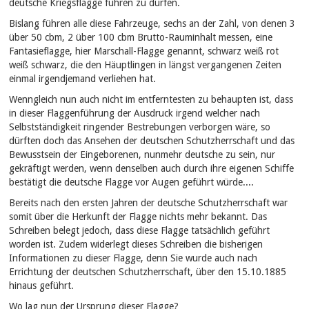
deutsche Kriegsflagge führen zu dürfen.
Bislang führen alle diese Fahrzeuge, sechs an der Zahl, von denen 3
über 50 cbm, 2 über 100 cbm Brutto-Rauminhalt messen, eine
Fantasieflagge, hier Marschall-Flagge genannt, schwarz weiß rot
weiß schwarz, die den Häuptlingen in längst vergangenen Zeiten
einmal irgendjemand verliehen hat.
Wenngleich nun auch nicht im entferntesten zu behaupten ist, dass
in dieser Flaggenführung der Ausdruck irgend welcher nach
Selbstständigkeit ringender Bestrebungen verborgen wäre, so
dürften doch das Ansehen der deutschen Schutzherrschaft und das
Bewusstsein der Eingeborenen, nunmehr deutsche zu sein, nur
gekräftigt werden, wenn denselben auch durch ihre eigenen Schiffe
bestätigt die deutsche Flagge vor Augen geführt würde....
Bereits nach den ersten Jahren der deutsche Schutzherrschaft war
somit über die Herkunft der Flagge nichts mehr bekannt. Das
Schreiben belegt jedoch, dass diese Flagge tatsächlich geführt
worden ist. Zudem widerlegt dieses Schreiben die bisherigen
Informationen zu dieser Flagge, denn Sie wurde auch nach
Errichtung der deutschen Schutzherrschaft, über den 15.10.1885
hinaus geführt.
Wo lag nun der Ursprung dieser Flagge?